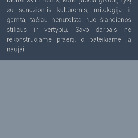
Monai skirti tiems, kurie jaučia glaudų ryšį
su senosiomis kultūromis, mitologija ir
gamta, tačiau nenutolsta nuo šiandienos
stiliaus ir vertybių. Savo darbais ne
rekonstruojame praeitį, o pateikiame ją
naujai.