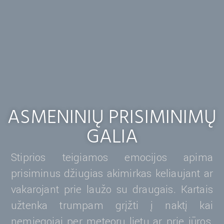
ASMENINIŲ PRISIMINIMŲ
GALIA
Stiprios teigiamos emocijos apima
prisiminus džiugias akimirkas keliaujant ar
vakarojant prie laužo su draugais. Kartais
užtenka trumpam grįžti į naktį kai
nemiegojai per meteorų lietų ar prie jūros,