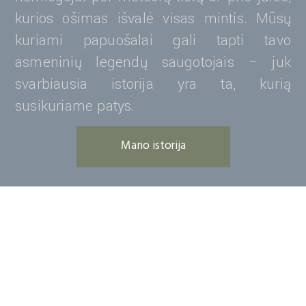
kurios ošimas išvalė visas mintis. Mūsų
kuriami papuošalai gali tapti tavo
asmeninių legendų saugotojais – juk
svarbiausia istorija yra ta, kurią
susikuriame patys.
Mano istorija