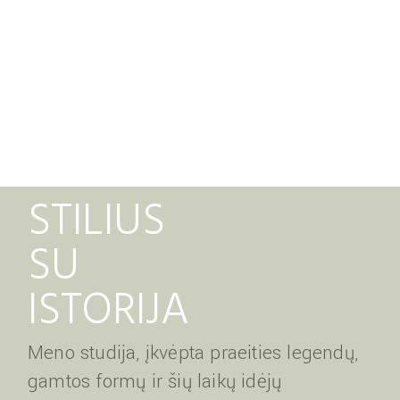
STILIUS
SU
ISTORIJA
Meno studija, įkvėpta praeities legendų,
gamtos formų ir šių laikų idėjų