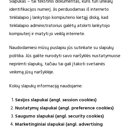
Slapukas – tai tekstinis dokumentas, kuris turi unikalų
identifikacijos numerį. Jis perduodamas iš interneto
tinklalapio į lankytojo kompiuterio kietąjį diską, kad
tinklalapio administratorius galėtų atskirti lankytojo
kompiuterį ir matyti jo veiklą internete.
Naudodamiesi mūsų puslapiu jūs sutinkate su slapukų
politika. Jūs galite nurodyti savo naršyklės nustatymuose
nepriimti slapukų, tačiau tai gali įtakoti svetainės
veikimą jūsų naršyklėje.
Kokių slapukų informaciją naudojame:
Sesijos slapukai (angl. session cookies)
Nustatymų slapukai (angl. preference cookies)
Saugumo slapukai (angl. security cookies)
Marketinginiai slapukai (angl. advertising