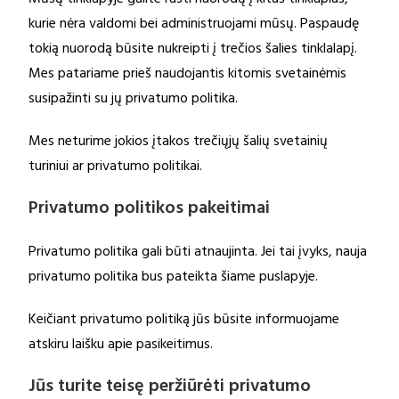
Mūsų tinklapyje galite rasti nuorodų į kitus tinklapius,
kurie nėra valdomi bei administruojami mūsų. Paspaudę
tokią nuorodą būsite nukreipti į trečios šalies tinklalapį.
Mes patariame prieš naudojantis kitomis svetainėmis
susipažinti su jų privatumo politika.
Mes neturime jokios įtakos trečiųjų šalių svetainių
turiniui ar privatumo politikai.
Privatumo politikos pakeitimai
Privatumo politika gali būti atnaujinta. Jei tai įvyks, nauja
privatumo politika bus pateikta šiame puslapyje.
Keičiant privatumo politiką jūs būsite informuojame
atskiru laišku apie pasikeitimus.
Jūs turite teisę peržiūrėti privatumo