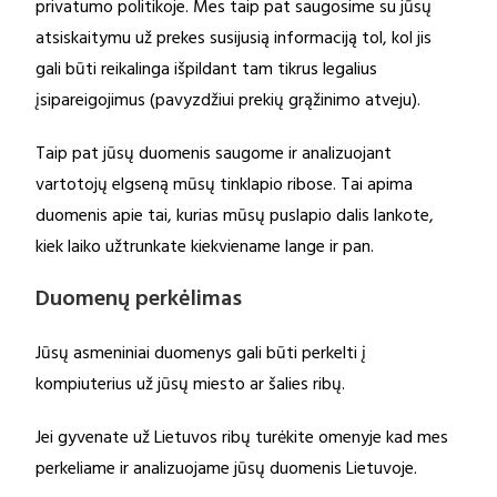
privatumo politikoje. Mes taip pat saugosime su jūsų
atsiskaitymu už prekes susijusią informaciją tol, kol jis
gali būti reikalinga išpildant tam tikrus legalius
įsipareigojimus (pavyzdžiui prekių grąžinimo atveju).
Taip pat jūsų duomenis saugome ir analizuojant
vartotojų elgseną mūsų tinklapio ribose. Tai apima
duomenis apie tai, kurias mūsų puslapio dalis lankote,
kiek laiko užtrunkate kiekviename lange ir pan.
Duomenų perkėlimas
Jūsų asmeniniai duomenys gali būti perkelti į
kompiuterius už jūsų miesto ar šalies ribų.
Jei gyvenate už Lietuvos ribų turėkite omenyje kad mes
perkeliame ir analizuojame jūsų duomenis Lietuvoje.