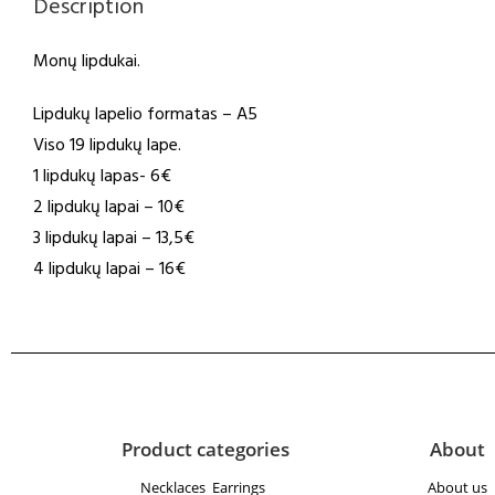
Description
Monų lipdukai.
Lipdukų lapelio formatas – A5
Viso 19 lipdukų lape.
1 lipdukų lapas- 6€
2 lipdukų lapai – 10€
3 lipdukų lapai – 13,5€
4 lipdukų lapai – 16€
Product categories
About
Necklaces
Earrings
About us