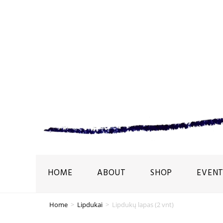
HOME
ABOUT
SHOP
EVENT
Home
>
Lipdukai
>
Lipdukų lapas (2 vnt)