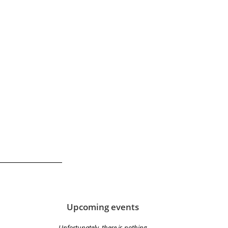
Upcoming events
Unfortunately, there is nothing