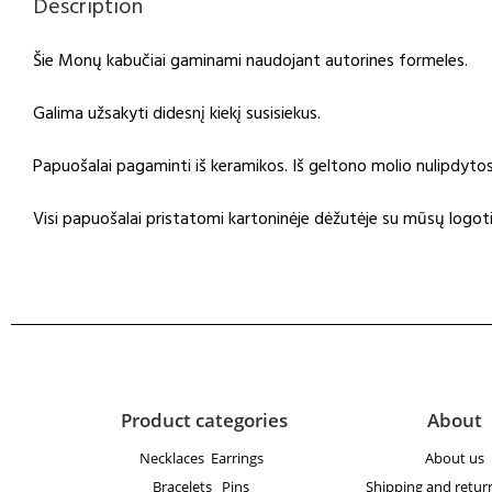
Description
Šie Monų kabučiai gaminami naudojant autorines formeles.
Galima užsakyti didesnį kiekį susisiekus.
Papuošalai pagaminti iš keramikos. Iš geltono molio nulipdy
Visi papuošalai pristatomi kartoninėje dėžutėje su mūsų logoti
Product categories
About
Necklaces
Earrings
About us
Bracelets
Pins
Shipping and return