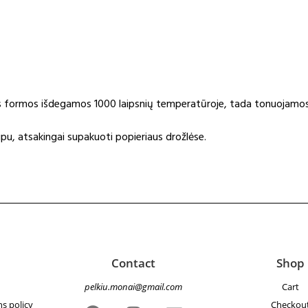
tos formos išdegamos 1000 laipsnių temperatūroje, tada tonuojamo
pu, atsakingai supakuoti popieriaus drožlėse.
Contact
Shop
pelkiu.monai@gmail.com
Cart
s policy
Checkou