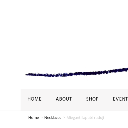
HOME
ABOUT
SHOP
EVENT
Home
>
Necklaces
>
Mieganti laputė rudoji