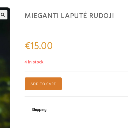
MIEGANTI LAPUTĖ RUDOJI
🔍
€
15.00
4 in stock
ADD TO CART
Shipping