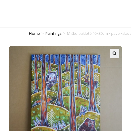
Home
>
Paintings
>
Miško paklotė 40x30cm / paveikslas 
🔍