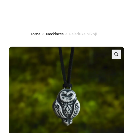
Home
>
Necklaces
>
Pelėdukė pilkoji
🔍