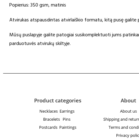
Popierius: 350 gsm, matinis
Atvirukas atspausdintas atvirlaiškio formatu, kitą pusę galit
Mūsų puslapyje galite patogiai susikomplektuoti jums patinkant
parduotuvės atvirukų skiltyje.
Product categories
About
Necklaces
Earrings
About us
Bracelets
Pins
Shipping and return
Postcards
Paintings
Terms and condi
Privacy poli