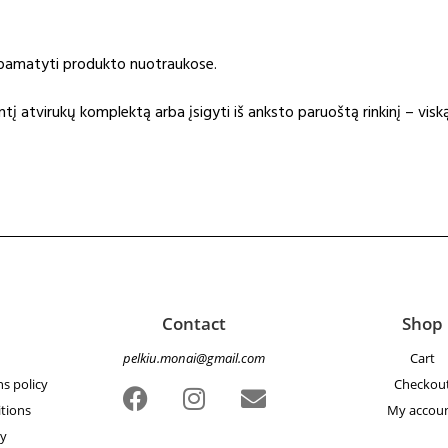
e pamatyti produkto nuotraukose.
į atvirukų komplektą arba įsigyti iš anksto paruoštą rinkinį – viską
Contact
Shop
pelkiu.monai@gmail.com
Cart
s policy
Checkou
tions
My accou
cy