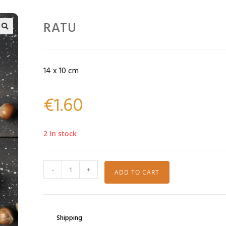
RATU
🔍
14 x 10 cm
€
1.60
2 in stock
-
+
ADD TO CART
Shipping