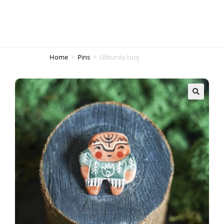
Home
>
Pins
>
Užkursiu tuoj
🔍