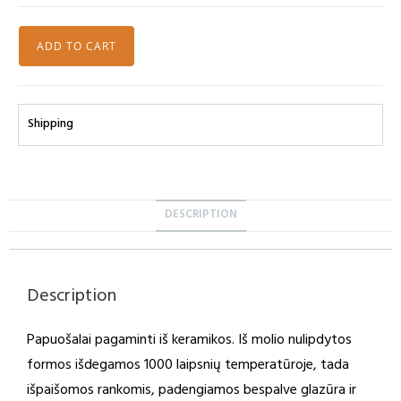
ADD TO CART
Shipping
DESCRIPTION
Description
Papuošalai pagaminti iš keramikos. Iš molio nulipdytos
formos išdegamos 1000 laipsnių temperatūroje, tada
išpaišomos rankomis, padengiamos bespalve glazūra ir