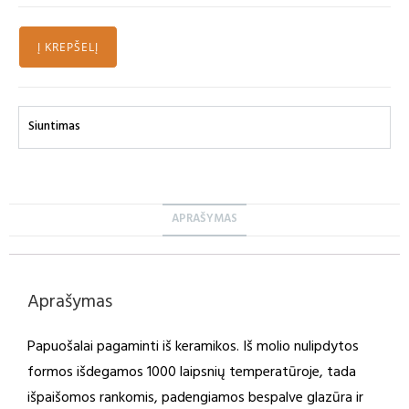
Į KREPŠELĮ
Siuntimas
APRAŠYMAS
Aprašymas
Papuošalai pagaminti iš keramikos. Iš molio nulipdytos
formos išdegamos 1000 laipsnių temperatūroje, tada
išpaišomos rankomis, padengiamos bespalve glazūra ir