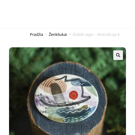
Pradžia
>
Ženkliukai
>
Didelė segė – Abstrakcija 4
🔍