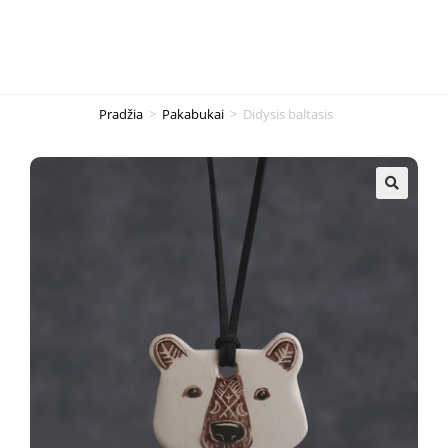
Pradžia
>
Pakabukai
>
Didysis baltasis
🔍