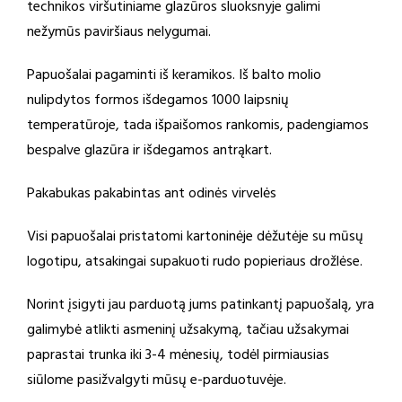
technikos viršutiniame glazūros sluoksnyje galimi
nežymūs paviršiaus nelygumai.
Papuošalai pagaminti iš keramikos. Iš balto molio
nulipdytos formos išdegamos 1000 laipsnių
temperatūroje, tada išpaišomos rankomis, padengiamos
bespalve glazūra ir išdegamos antrąkart.
Pakabukas pakabintas ant odinės virvelės
Visi papuošalai pristatomi kartoninėje dėžutėje su mūsų
logotipu, atsakingai supakuoti rudo popieriaus drožlėse.
Norint įsigyti jau parduotą jums patinkantį papuošalą, yra
galimybė atlikti asmeninį užsakymą, tačiau užsakymai
paprastai trunka iki 3-4 mėnesių, todėl pirmiausias
siūlome pasižvalgyti mūsų e-parduotuvėje.