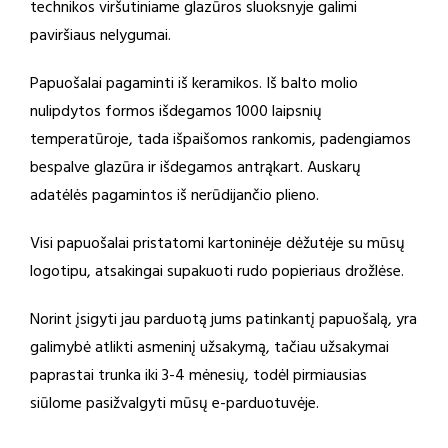
technikos viršutiniame glazūros sluoksnyje galimi
paviršiaus nelygumai.
Papuošalai pagaminti iš keramikos. Iš balto molio
nulipdytos formos išdegamos 1000 laipsnių
temperatūroje, tada išpaišomos rankomis, padengiamos
bespalve glazūra ir išdegamos antrąkart. Auskarų
adatėlės pagamintos iš nerūdijančio plieno.
Visi papuošalai pristatomi kartoninėje dėžutėje su mūsų
logotipu, atsakingai supakuoti rudo popieriaus drožlėse.
Norint įsigyti jau parduotą jums patinkantį papuošalą, yra
galimybė atlikti asmeninį užsakymą, tačiau užsakymai
paprastai trunka iki 3-4 mėnesių, todėl pirmiausias
siūlome pasižvalgyti mūsų e-parduotuvėje.