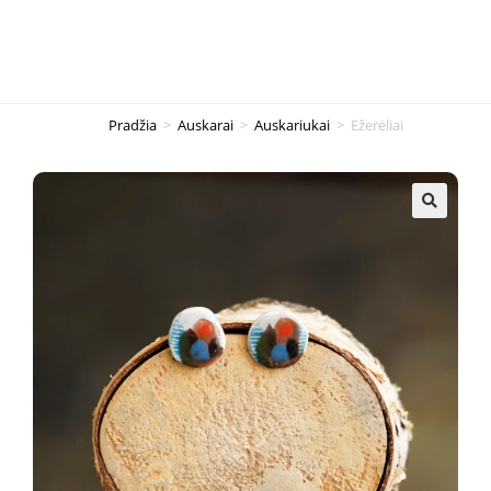
Pradžia
>
Auskarai
>
Auskariukai
>
Ežerėliai
🔍