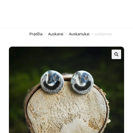
Pradžia
>
Auskarai
>
Auskariukai
>
Judėjimas
🔍