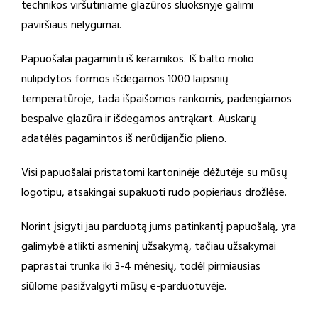
technikos viršutiniame glazūros sluoksnyje galimi
paviršiaus nelygumai.
Papuošalai pagaminti iš keramikos. Iš balto molio
nulipdytos formos išdegamos 1000 laipsnių
temperatūroje, tada išpaišomos rankomis, padengiamos
bespalve glazūra ir išdegamos antrąkart. Auskarų
adatėlės pagamintos iš nerūdijančio plieno.
Visi papuošalai pristatomi kartoninėje dėžutėje su mūsų
logotipu, atsakingai supakuoti rudo popieriaus drožlėse.
Norint įsigyti jau parduotą jums patinkantį papuošalą, yra
galimybė atlikti asmeninį užsakymą, tačiau užsakymai
paprastai trunka iki 3-4 mėnesių, todėl pirmiausias
siūlome pasižvalgyti mūsų e-parduotuvėje.