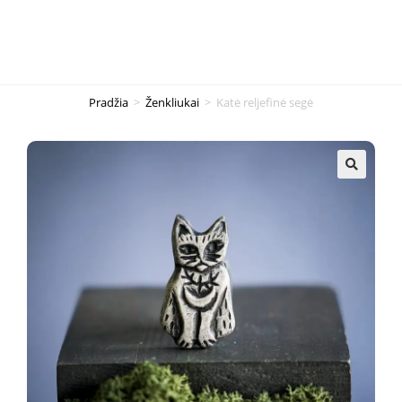
Pradžia
>
Ženkliukai
>
Katė reljefinė segė
🔍