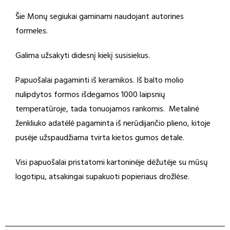
Šie Monų segiukai gaminami naudojant autorines
formeles.
Galima užsakyti didesnį kiekį susisiekus.
Papuošalai pagaminti iš keramikos. Iš balto molio
nulipdytos formos išdegamos 1000 laipsnių
temperatūroje, tada tonuojamos rankomis. Metalinė
ženkliuko adatėlė pagaminta iš nerūdijančio plieno, kitoje
pusėje užspaudžiama tvirta kietos gumos detale.
Visi papuošalai pristatomi kartoninėje dėžutėje su mūsų
logotipu, atsakingai supakuoti popieriaus drožlėse.