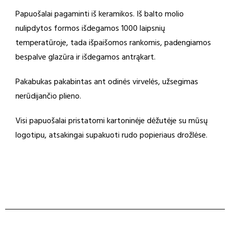
Papuošalai pagaminti iš keramikos. Iš balto molio
nulipdytos formos išdegamos 1000 laipsnių
temperatūroje, tada išpaišomos rankomis, padengiamos
bespalve glazūra ir išdegamos antrąkart.
Pakabukas pakabintas ant odinės virvelės, užsegimas
nerūdijančio plieno.
Visi papuošalai pristatomi kartoninėje dėžutėje su mūsų
logotipu, atsakingai supakuoti rudo popieriaus drožlėse.