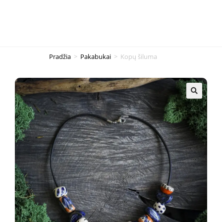
Pradžia
>
Pakabukai
>
Kopų šiluma
🔍