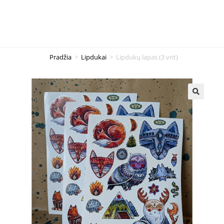
Pradžia
>
Lipdukai
>
Lipdukų lapas (3 vnt)
🔍