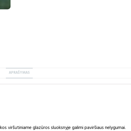
APRAŠYMAS
os viršutiniame glazūros sluoksnyje galimi paviršiaus nelygumai.