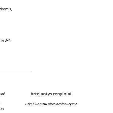
nkomis,
iki 3-4
uvė
Artėjantys renginiai
s
Deja, šiuo metu nieko neplanuojame
mas