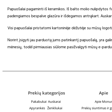
Papuošalai pagaminti iš keramikos. Iš balto molio nulipdytos
padengiamos bespalve glazūra ir išdegamos antrąkart. Auskarų
Visi papuošalai pristatomi kartoninėje dėžutėje su mūsų logoti
Norint įsigyti jau parduotą jums patinkantį papuošalą, yra gal
mėnesių, todėl pirmiausias siūlome pasižvalgyti mūsų e-pardu
Prekių kategorijos
Apie
Pakabukai
Auskarai
Apie Monu
Apyrankės
Ženkliukai
Prekių siuntimas ir 