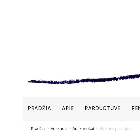
PRADŽIA
APIE
PARDUOTUVĖ
RE
Pradžia
>
Auskarai
>
Auskariukai
>
Nakties paslaptis