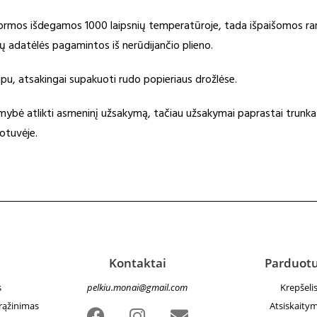
 formos išdegamos 1000 laipsnių temperatūroje, tada išpaišomos ra
 adatėlės pagamintos iš nerūdijančio plieno.
pu, atsakingai supakuoti rudo popieriaus drožlėse.
imybė atlikti asmeninį užsakymą, tačiau užsakymai paprastai trunka 
otuvėje.
Kontaktai
Parduot
s
pelkiu.monai@gmail.com
Krepšeli
grąžinimas
Atsiskaity