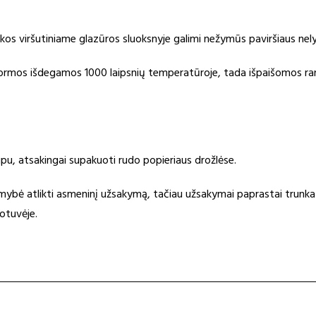
kos viršutiniame glazūros sluoksnyje galimi nežymūs paviršiaus nel
 formos išdegamos 1000 laipsnių temperatūroje, tada išpaišomos ra
pu, atsakingai supakuoti rudo popieriaus drožlėse.
imybė atlikti asmeninį užsakymą, tačiau užsakymai paprastai trunka 
otuvėje.