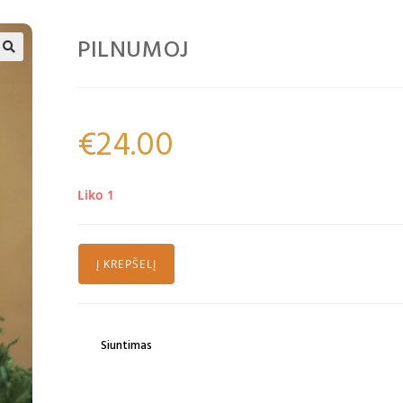
PILNUMOJ
🔍
€
24.00
Liko 1
Į KREPŠELĮ
Siuntimas