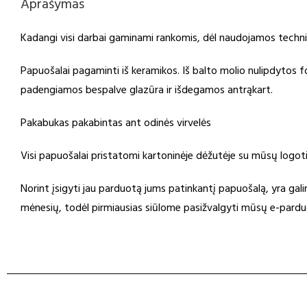
Aprašymas
Kadangi visi darbai gaminami rankomis, dėl naudojamos techni
Papuošalai pagaminti iš keramikos. Iš balto molio nulipdytos
padengiamos bespalve glazūra ir išdegamos antrąkart.
Pakabukas pakabintas ant odinės virvelės
Visi papuošalai pristatomi kartoninėje dėžutėje su mūsų logoti
Norint įsigyti jau parduotą jums patinkantį papuošalą, yra gal
mėnesių, todėl pirmiausias siūlome pasižvalgyti mūsų e-pardu