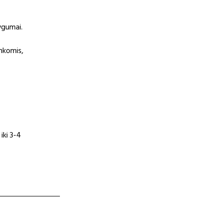
ygumai.
nkomis,
iki 3-4