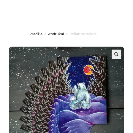
Pradžia
>
Atvirukai
>
Poliarinė naktis
🔍