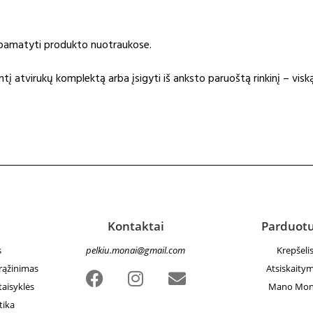
e pamatyti produkto nuotraukose.
į atvirukų komplektą arba įsigyti iš anksto paruoštą rinkinį – viską
Kontaktai
Parduot
s
pelkiu.monai@gmail.com
Krepšeli
grąžinimas
Atsiskaity
taisyklės
Mano Mon
tika