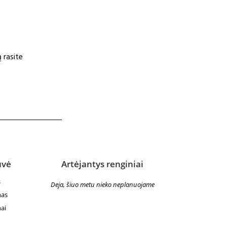
 rasite
uvė
Artėjantys renginiai
s
Deja, šiuo metu nieko neplanuojame
mas
ai