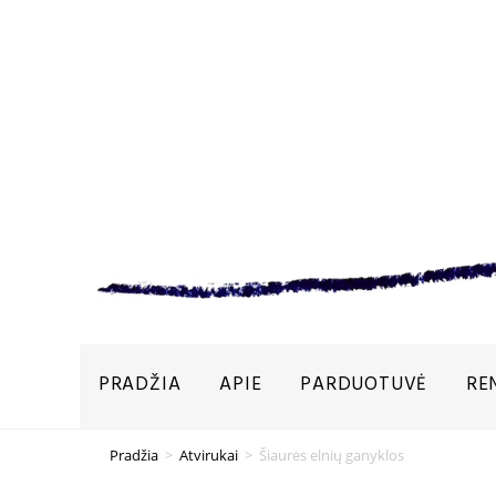
PRADŽIA
APIE
PARDUOTUVĖ
RE
Pradžia
>
Atvirukai
>
Šiaurės elnių ganyklos