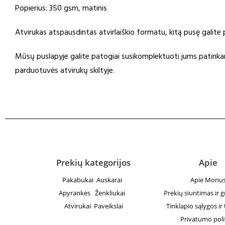
Popierius: 350 gsm, matinis
Atvirukas atspausdintas atvirlaiškio formatu, kitą pusę galit
Mūsų puslapyje galite patogiai susikomplektuoti jums patinkant
parduotuvės atvirukų skiltyje.
Prekių kategorijos
Apie
Pakabukai
Auskarai
Apie Monu
Apyrankės
Ženkliukai
Prekių siuntimas ir 
Atvirukai
Paveikslai
Tinklapio sąlygos ir 
Privatumo poli