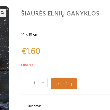
ŠIAURĖS ELNIŲ GANYKLOS
🔍
14 x 10 cm
€
1.60
Liko 13
-
+
Į KREPŠELĮ
Siuntimas