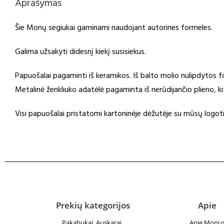
Aprašymas
Šie Monų segiukai gaminami naudojant autorines formeles.
Galima užsakyti didesnį kiekį susisiekus.
Papuošalai pagaminti iš keramikos. Iš balto molio nulipdyto
Metalinė ženkliuko adatėlė pagaminta iš nerūdijančio plieno, 
Visi papuošalai pristatomi kartoninėje dėžutėje su mūsų logoti
Prekių kategorijos
Apie
Pakabukai
Auskarai
Apie Monu