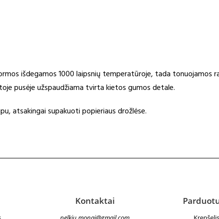
s formos išdegamos 1000 laipsnių temperatūroje, tada tonuojamos 
kitoje pusėje užspaudžiama tvirta kietos gumos detale.
pu, atsakingai supakuoti popieriaus drožlėse.
Kontaktai
Parduot
s
pelkiu.monai@gmail.com
Krepšeli