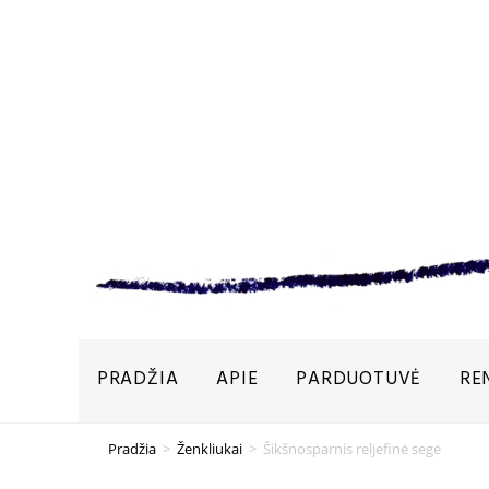
PRADŽIA
APIE
PARDUOTUVĖ
RE
Pradžia
>
Ženkliukai
>
Šikšnosparnis reljefinė segė