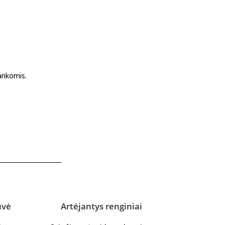
rankomis.
uvė
Artėjantys renginiai
s