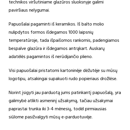
technikos viršutiniame glazūros sluoksnyje galimi
paviršiaus nelygumai.
Papuošalai pagaminti iš keramikos. Iš balto molio
nulipdytos formos išdegamos 1000 laipsnių
temperatūroje, tada išpaišomos rankomis, padengiamos
bespalve glazūra ir išdegamos antrąkart. Auskarų
adatėlės pagamintos iš nerūdijančio plieno.
Visi papuošalai pristatomi kartoninėje dėžutėje su mūsų
logotipu, atsakingai supakuoti rudo popieriaus drožlėse.
Norint įsigyti jau parduotą jums patinkantį papuošalą, yra
galimybė atlikti asmeninį užsakymą, tačiau užsakymai
paprastai trunka iki 3-4 mėnesių, todėl pirmiausias
siūlome pasižvalgyti mūsų e-parduotuvėje.