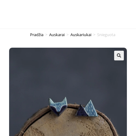
Pradžia
>
Auskarai
>
Auskariukai
>
Snieguota
🔍