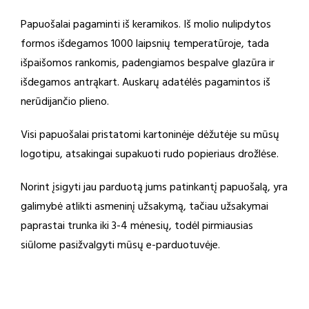
Papuošalai pagaminti iš keramikos. Iš molio nulipdytos
formos išdegamos 1000 laipsnių temperatūroje, tada
išpaišomos rankomis, padengiamos bespalve glazūra ir
išdegamos antrąkart. Auskarų adatėlės pagamintos iš
nerūdijančio plieno.
Visi papuošalai pristatomi kartoninėje dėžutėje su mūsų
logotipu, atsakingai supakuoti rudo popieriaus drožlėse.
Norint įsigyti jau parduotą jums patinkantį papuošalą, yra
galimybė atlikti asmeninį užsakymą, tačiau užsakymai
paprastai trunka iki 3-4 mėnesių, todėl pirmiausias
siūlome pasižvalgyti mūsų e-parduotuvėje.