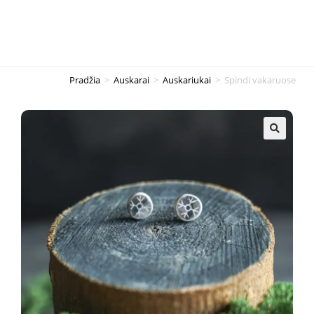
Pradžia
>
Auskarai
>
Auskariukai
>
Spindi vakaruose
🔍