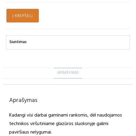
Į KREPŠELĮ
Siuntimas
APRAŠYMAS
Aprašymas
Kadangi visi darbai gaminami rankomis, dėl naudojamos
technikos viršutiniame glazūros sluoksnyje galimi
paviršiaus nelygumai.