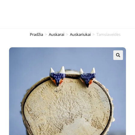
Pradžia
>
Auskarai
>
Auskariukai
>
Tamsiaveidės
🔍