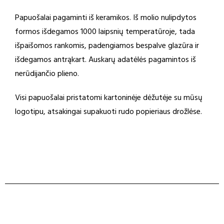
Papuošalai pagaminti iš keramikos. Iš molio nulipdytos
formos išdegamos 1000 laipsnių temperatūroje, tada
išpaišomos rankomis, padengiamos bespalve glazūra ir
išdegamos antrąkart. Auskarų adatėlės pagamintos iš
nerūdijančio plieno.
Visi papuošalai pristatomi kartoninėje dėžutėje su mūsų
logotipu, atsakingai supakuoti rudo popieriaus drožlėse.