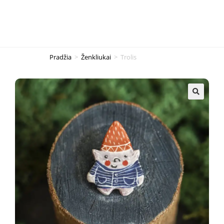
Pradžia
>
Ženkliukai
>
Trolis
🔍