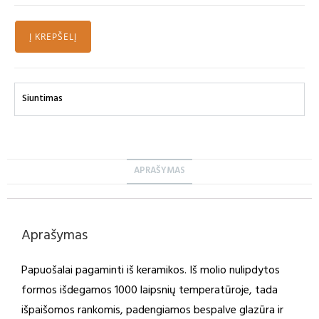
Į KREPŠELĮ
Siuntimas
APRAŠYMAS
Aprašymas
Papuošalai pagaminti iš keramikos. Iš molio nulipdytos
formos išdegamos 1000 laipsnių temperatūroje, tada
išpaišomos rankomis, padengiamos bespalve glazūra ir