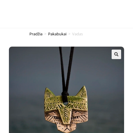
Pradžia
>
Pakabukai
>
Vadas
🔍