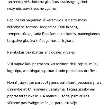
technikos viršutiniame glazūros sluoksnyje galimi
nežymūs paviršiaus nelygumai.
Papuošalai pagaminti iš keramikos. Iš balto molio
nulipdytos formos išdegamos 1000 laipsnių
temperatūroje, tada išpaišomos rankomis, padengiamos
bespalve glazūra ir išdegamos antrąkart.
Pakabukas pakabintas ant odinės virvelės
Visi papuošalai pristatomi kartoninėje dėžutėje su mūsų
logotipu, atsakingai supakuoti rudo popieriaus drožlėse.
Norint įsigyti jau parduotą jums patinkantį papuošalą, yra
galimybė atlikti asmeninį užsakymą, tačiau užsakymai
paprastai trunka iki 3-4 mėnesių, todėl pirmiausias
siūlome pasižvalgyti mūsų e-parduotuvėje.