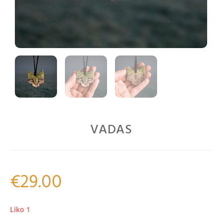
VADAS
€
29.00
Liko 1