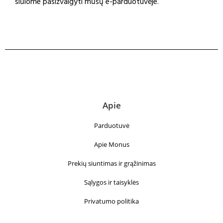
siūlome pasižvalgyti mūsų e-parduotuvėje.
Apie
Parduotuvė
Apie Monus
Prekių siuntimas ir grąžinimas
Sąlygos ir taisyklės
Privatumo politika