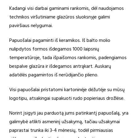
Kadangi visi darbai gaminami rankomis, dėl naudojamos
technikos viršutiniame glazūros sluoksnyje galimi
paviršiaus nelygumai.
Papuošalai pagaminti iš keramikos. Iš balto molio
nulipdytos formos išdegamos 1000 laipsnių
temperatūroje, tada išpaišomos rankomis, padengiamos
bespalve glazūra ir išdegamos antrąkart. Auskarų
adatėlės pagamintos iš nerūdijančio plieno.
Visi papuošalai pristatomi kartoninėje dėžutėje su mūsų
logotipu, atsakingai supakuoti rudo popieriaus drožlėse.
Norint įsigyti jau parduotą jums patinkantį papuošalą, yra
galimybė atlikti asmeninį užsakymą, tačiau užsakymai
paprastai trunka iki 3-4 mėnesių, todėl pirmiausias