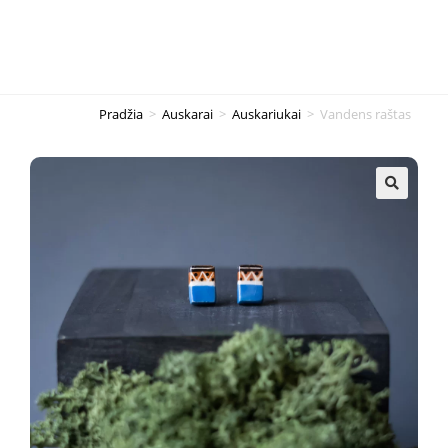
Pradžia
>
Auskarai
>
Auskariukai
>
Vandens raštas
🔍