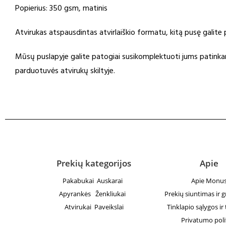
Popierius: 350 gsm, matinis
Atvirukas atspausdintas atvirlaiškio formatu, kitą pusę galit
Mūsų puslapyje galite patogiai susikomplektuoti jums patinkant
parduotuvės atvirukų skiltyje.
Prekių kategorijos
Apie
Pakabukai
Auskarai
Apie Monu
Apyrankės
Ženkliukai
Prekių siuntimas ir 
Atvirukai
Paveikslai
Tinklapio sąlygos ir 
Privatumo poli