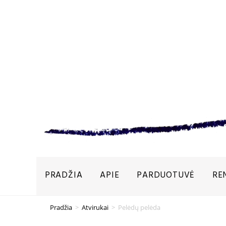
PRADŽIA
APIE
PARDUOTUVĖ
RE
Pradžia
>
Atvirukai
>
Pelėdų pelėda