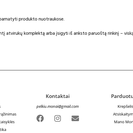
e pamatyti produkto nuotraukose.
į atvirukų komplektą arba įsigyti iš anksto paruoštą rinkinį – viską
Kontaktai
Parduot
s
pelkiu.monai@gmail.com
Krepšeli
grąžinimas
Atsiskaity
taisyklės
Mano Mon
tika