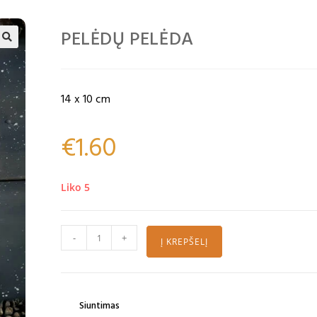
PELĖDŲ PELĖDA
🔍
14 x 10 cm
€
1.60
Liko 5
-
+
Į KREPŠELĮ
Siuntimas