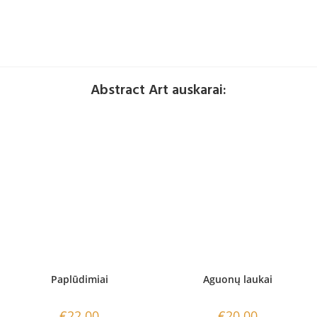
Abstract Art auskarai:
Paplūdimiai
Aguonų laukai
€
22.00
€
20.00