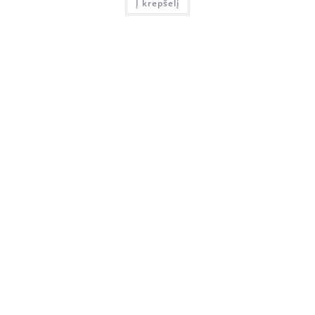
Į krepšelį